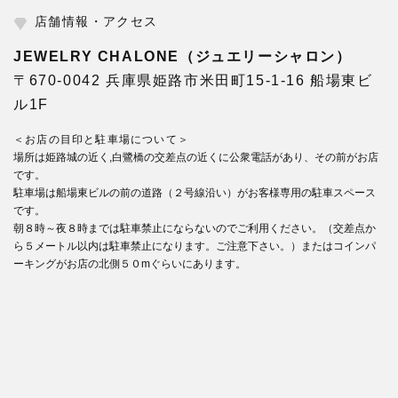
店舗情報・アクセス
JEWELRY CHALONE（ジュエリーシャロン）
〒670-0042 兵庫県姫路市米田町15-1-16 船場東ビ
ル1F
＜お店の目印と駐車場について＞
場所は姫路城の近く,白鷺橋の交差点の近くに公衆電話があり、その前がお店
です。
駐車場は船場東ビルの前の道路（２号線沿い）がお客様専用の駐車スペース
です。
朝８時～夜８時までは駐車禁止にならないのでご利用ください。（交差点か
ら５メートル以内は駐車禁止になります。ご注意下さい。）またはコインパ
ーキングがお店の北側５０mぐらいにあります。