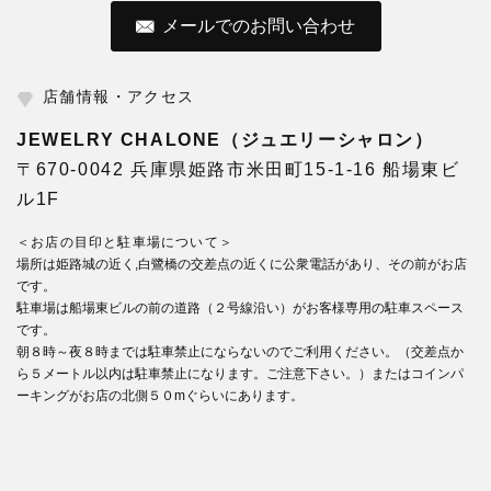
メールでのお問い合わせ
店舗情報・アクセス
JEWELRY CHALONE（ジュエリーシャロン）
〒670-0042 兵庫県姫路市米田町15-1-16 船場東ビ
ル1F
＜お店の目印と駐車場について＞
場所は姫路城の近く,白鷺橋の交差点の近くに公衆電話があり、その前がお店
です。
駐車場は船場東ビルの前の道路（２号線沿い）がお客様専用の駐車スペース
です。
朝８時～夜８時までは駐車禁止にならないのでご利用ください。（交差点か
ら５メートル以内は駐車禁止になります。ご注意下さい。）またはコインパ
ーキングがお店の北側５０mぐらいにあります。