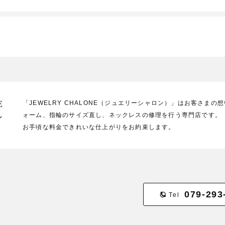
E
「JEWELRY CHALONE（ジュエリーシャロン）」はお客さま
ォーム、指輪のサイズ直し、ネックレスの修理を行う専門店です。
ン
お手頃な料金できれいな仕上がりをお約束します。
079-293
Tel