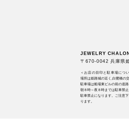
JEWELRY CHA
〒670-0042 兵庫
＜お店の目印と駐車場につ
場所は姫路城の近く,白鷺橋の
駐車場は船場東ビルの前の道路
朝８時～夜８時までは駐車禁止
駐車禁止になります。ご注意下
ります。