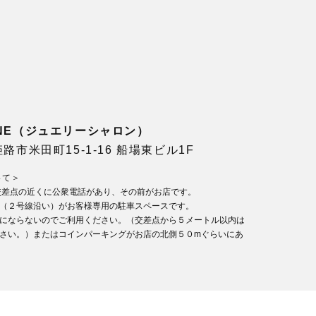
LONE（ジュエリーシャロン）
県姫路市米田町15-1-16 船場東ビル1F
いて＞
交差点の近くに公衆電話があり、その前がお店です。
（２号線沿い）がお客様専用の駐車スペースです。
にならないのでご利用ください。（交差点から５メートル以内は
さい。）またはコインパーキングがお店の北側５０mぐらいにあ