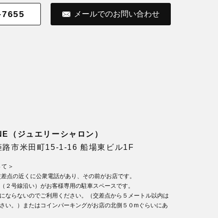
-7655
メールでのお問い合わせ
LONE（ジュエリーシャロン）
県姫路市米田町15-1-16 船場東ビル1F
いて＞
交差点の近くに公衆電話があり、その前がお店です。
（２号線沿い）がお客様専用の駐車スペースです。
にならないのでご利用ください。（交差点から５メートル以内は
さい。）またはコインパーキングがお店の北側５０mぐらいにあ