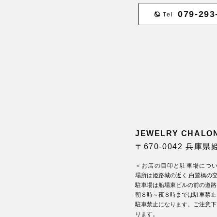
079-293
Tel
JEWELRY CHA
〒670-0042 兵庫
＜お店の目印と駐車場につ
場所は姫路城の近く,白鷺橋の
駐車場は船場東ビルの前の道路
朝８時～夜８時までは駐車禁止
駐車禁止になります。ご注意下
ります。