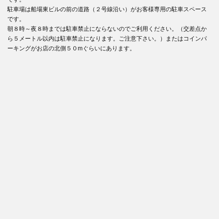
駐車場は船場東ビルの前の道路（２号線沿い）がお客様専用の駐車スペース
です。
朝８時～夜８時までは駐車禁止にならないのでご利用ください。（交差点か
ら５メートル以内は駐車禁止になります。ご注意下さい。）またはコインパ
ーキングがお店の北側５０mぐらいにあります。