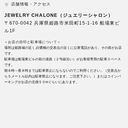
店舗情報・アクセス
JEWELRY CHALONE（ジュエリーシャロン）
〒670-0042 兵庫県姫路市米田町15-1-16 船場東ビ
ル1F
＜お店の目印と駐車場について＞
場所は姫路城の近く,白鷺橋の交差点の近くに公衆電話があり、その前がお店
です。
駐車場は船場東ビルの前の道路（２号線沿い）がお客様専用の駐車スペース
です。
朝８時～夜８時までは駐車禁止にならないのでご利用ください。（交差点か
ら５メートル以内は駐車禁止になります。ご注意下さい。）またはコインパ
ーキングがお店の北側５０mぐらいにあります。