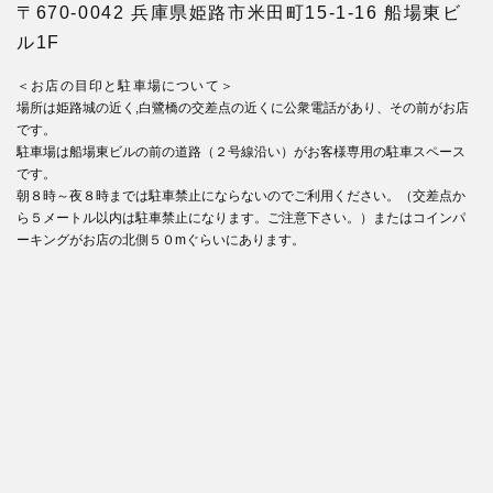
〒670-0042 兵庫県姫路市米田町15-1-16 船場東ビ
ル1F
＜お店の目印と駐車場について＞
場所は姫路城の近く,白鷺橋の交差点の近くに公衆電話があり、その前がお店
です。
駐車場は船場東ビルの前の道路（２号線沿い）がお客様専用の駐車スペース
です。
朝８時～夜８時までは駐車禁止にならないのでご利用ください。（交差点か
ら５メートル以内は駐車禁止になります。ご注意下さい。）またはコインパ
ーキングがお店の北側５０mぐらいにあります。