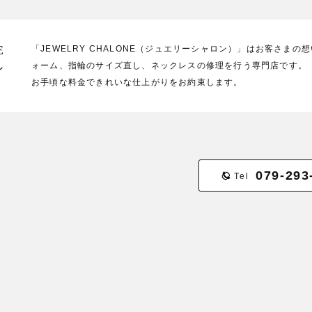
E
「JEWELRY CHALONE（ジュエリーシャロン）」はお客さま
ォーム、指輪のサイズ直し、ネックレスの修理を行う専門店です。
ン
お手頃な料金できれいな仕上がりをお約束します。
079-293
Tel