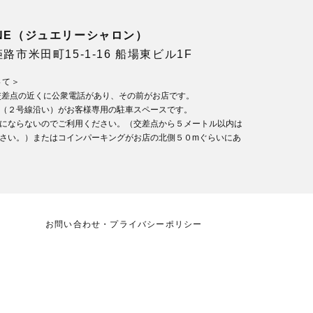
LONE（ジュエリーシャロン）
県姫路市米田町15-1-16 船場東ビル1F
いて＞
交差点の近くに公衆電話があり、その前がお店です。
（２号線沿い）がお客様専用の駐車スペースです。
にならないのでご利用ください。（交差点から５メートル以内は
さい。）またはコインパーキングがお店の北側５０mぐらいにあ
お問い合わせ・プライバシーポリシー