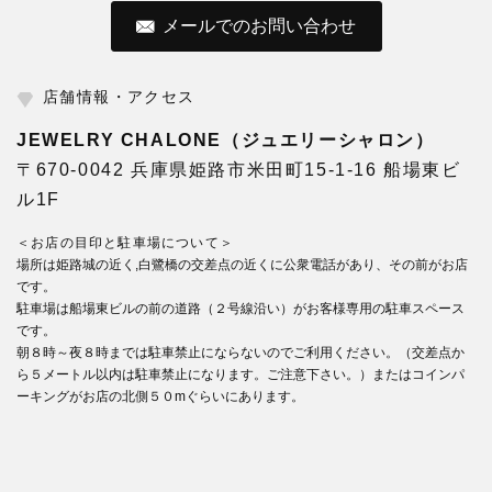
メールでのお問い合わせ
店舗情報・アクセス
JEWELRY CHALONE（ジュエリーシャロン）
〒670-0042 兵庫県姫路市米田町15-1-16 船場東ビ
ル1F
＜お店の目印と駐車場について＞
場所は姫路城の近く,白鷺橋の交差点の近くに公衆電話があり、その前がお店
です。
駐車場は船場東ビルの前の道路（２号線沿い）がお客様専用の駐車スペース
です。
朝８時～夜８時までは駐車禁止にならないのでご利用ください。（交差点か
ら５メートル以内は駐車禁止になります。ご注意下さい。）またはコインパ
ーキングがお店の北側５０mぐらいにあります。