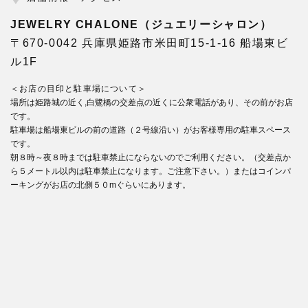
JEWELRY CHALONE（ジュエリーシャロン）
〒670-0042 兵庫県姫路市米田町15-1-16 船場東ビ
ル1F
＜お店の目印と駐車場について＞
場所は姫路城の近く,白鷺橋の交差点の近くに公衆電話があり、その前がお店
です。
駐車場は船場東ビルの前の道路（２号線沿い）がお客様専用の駐車スペース
です。
朝８時～夜８時までは駐車禁止にならないのでご利用ください。（交差点か
ら５メートル以内は駐車禁止になります。ご注意下さい。）またはコインパ
ーキングがお店の北側５０mぐらいにあります。