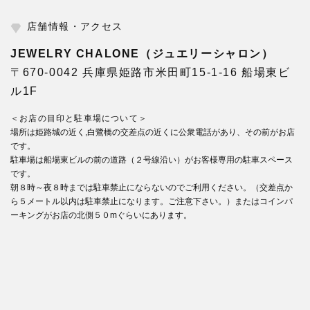
店舗情報・アクセス
JEWELRY CHALONE（ジュエリーシャロン）
〒670-0042 兵庫県姫路市米田町15-1-16 船場東ビ
ル1F
＜お店の目印と駐車場について＞
場所は姫路城の近く,白鷺橋の交差点の近くに公衆電話があり、その前がお店
です。
駐車場は船場東ビルの前の道路（２号線沿い）がお客様専用の駐車スペース
です。
朝８時～夜８時までは駐車禁止にならないのでご利用ください。（交差点か
ら５メートル以内は駐車禁止になります。ご注意下さい。）またはコインパ
ーキングがお店の北側５０mぐらいにあります。