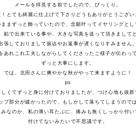
メールを拝見する前でしたので、びっくり。
敵！とても綺麗に仕上げて下さりどうもありがとうござい
のままずっと飾っていたので、念願叶ってイヤリングとし
。鉛で出来ている事や、大きな写真を送って頂きまして
出張しておりまして振込やお返事が遅くなりすみません
をあれこれ工夫しながらしてくださったご様子が伝わっ
ずっと大事にします。
では、北田さんに爽やかな秋がやって来ますように！
ps
嬉しくてずっと身に付けておりましたが、つけ心地も抜群
ップ部分が緩かったので、もしかして落ちてしまうので
組みなのか、私の薄い耳たぶに、痛みも無くしっかり付い
付けてないみたいで不思議です。