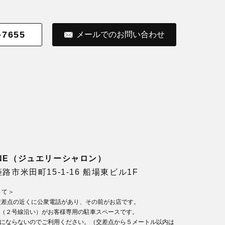
-7655
メールでのお問い合わせ
LONE（ジュエリーシャロン）
県姫路市米田町15-1-16 船場東ビル1F
いて＞
交差点の近くに公衆電話があり、その前がお店です。
（２号線沿い）がお客様専用の駐車スペースです。
にならないのでご利用ください。（交差点から５メートル以内は