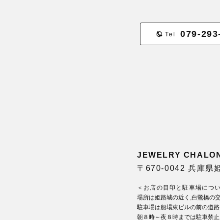
079-293
Tel
JEWELRY CHA
〒670-0042 兵庫
＜お店の目印と駐車場につ
場所は姫路城の近く,白鷺橋の
駐車場は船場東ビルの前の道路
朝８時～夜８時までは駐車禁止