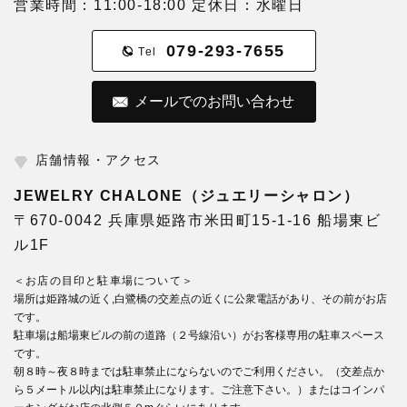
営業時間：11:00-18:00 定休日：水曜日
079-293-7655
Tel
メールでのお問い合わせ
店舗情報・アクセス
JEWELRY CHALONE（ジュエリーシャロン）
〒670-0042 兵庫県姫路市米田町15-1-16 船場東ビ
ル1F
＜お店の目印と駐車場について＞
場所は姫路城の近く,白鷺橋の交差点の近くに公衆電話があり、その前がお店
です。
駐車場は船場東ビルの前の道路（２号線沿い）がお客様専用の駐車スペース
です。
朝８時～夜８時までは駐車禁止にならないのでご利用ください。（交差点か
ら５メートル以内は駐車禁止になります。ご注意下さい。）またはコインパ