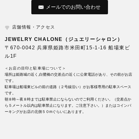
メールでのお問い合わせ
店舗情報・アクセス
JEWELRY CHALONE（ジュエリーシャロン）
〒670-0042 兵庫県姫路市米田町15-1-16 船場東ビ
ル1F
＜お店の目印と駐車場について＞
場所は姫路城の近く,白鷺橋の交差点の近くに公衆電話があり、その前がお店
です。
駐車場は船場東ビルの前の道路（２号線沿い）がお客様専用の駐車スペース
です。
朝８時～夜８時までは駐車禁止にならないのでご利用ください。（交差点か
ら５メートル以内は駐車禁止になります。ご注意下さい。）またはコインパ
ーキングがお店の北側５０mぐらいにあります。