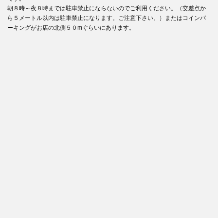
朝８時～夜８時までは駐車禁止にならないのでご利用ください。（交差点か
ら５メートル以内は駐車禁止になります。ご注意下さい。）またはコインパ
ーキングがお店の北側５０mぐらいにあります。