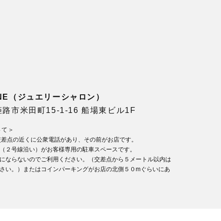
LONE（ジュエリーシャロン）
県姫路市米田町15-1-16 船場東ビル1F
いて＞
交差点の近くに公衆電話があり、その前がお店です。
（２号線沿い）がお客様専用の駐車スペースです。
にならないのでご利用ください。（交差点から５メートル以内は
さい。）またはコインパーキングがお店の北側５０mぐらいにあ