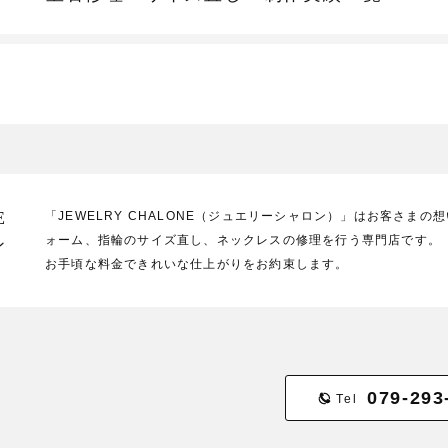
E
「JEWELRY CHALONE（ジュエリーシャロン）」はお客さま
ォーム、指輪のサイズ直し、ネックレスの修理を行う専門店です。
ン
お手頃な料金できれいな仕上がりをお約束します。
079-293
Tel