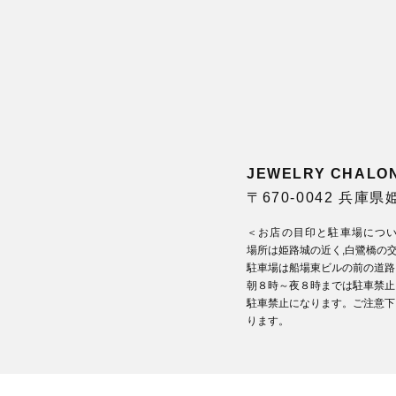
JEWELRY CHA
〒670-0042 兵庫
＜お店の目印と駐車場につ
場所は姫路城の近く,白鷺橋の
駐車場は船場東ビルの前の道路
朝８時～夜８時までは駐車禁止
駐車禁止になります。ご注意下
ります。