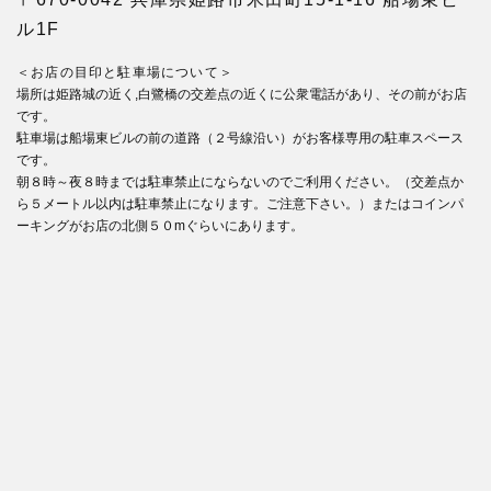
ル1F
＜お店の目印と駐車場について＞
場所は姫路城の近く,白鷺橋の交差点の近くに公衆電話があり、その前がお店
です。
駐車場は船場東ビルの前の道路（２号線沿い）がお客様専用の駐車スペース
です。
朝８時～夜８時までは駐車禁止にならないのでご利用ください。（交差点か
ら５メートル以内は駐車禁止になります。ご注意下さい。）またはコインパ
ーキングがお店の北側５０mぐらいにあります。