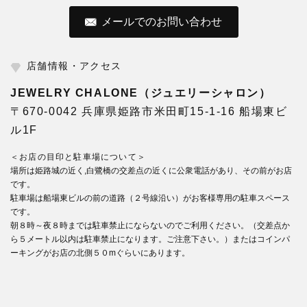
メールでのお問い合わせ
店舗情報・アクセス
JEWELRY CHALONE（ジュエリーシャロン）
〒670-0042 兵庫県姫路市米田町15-1-16 船場東ビ
ル1F
＜お店の目印と駐車場について＞
場所は姫路城の近く,白鷺橋の交差点の近くに公衆電話があり、その前がお店
です。
駐車場は船場東ビルの前の道路（２号線沿い）がお客様専用の駐車スペース
です。
朝８時～夜８時までは駐車禁止にならないのでご利用ください。（交差点か
ら５メートル以内は駐車禁止になります。ご注意下さい。）またはコインパ
ーキングがお店の北側５０mぐらいにあります。