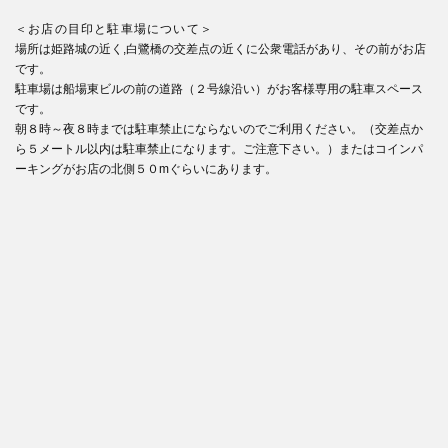
＜お店の目印と駐車場について＞
場所は姫路城の近く,白鷺橋の交差点の近くに公衆電話があり、その前がお店
です。
駐車場は船場東ビルの前の道路（２号線沿い）がお客様専用の駐車スペース
です。
朝８時～夜８時までは駐車禁止にならないのでご利用ください。（交差点か
ら５メートル以内は駐車禁止になります。ご注意下さい。）またはコインパ
ーキングがお店の北側５０mぐらいにあります。