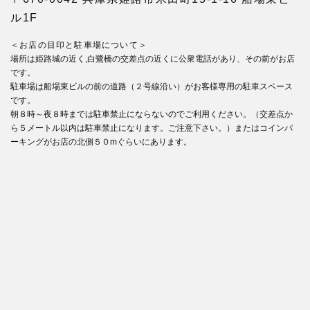
ル1F
＜お店の目印と駐車場について＞
場所は姫路城の近く,白鷺橋の交差点の近くに公衆電話があり、その前がお店
です。
駐車場は船場東ビルの前の道路（２号線沿い）がお客様専用の駐車スペース
です。
朝８時～夜８時までは駐車禁止にならないのでご利用ください。（交差点か
ら５メートル以内は駐車禁止になります。ご注意下さい。）またはコインパ
ーキングがお店の北側５０mぐらいにあります。