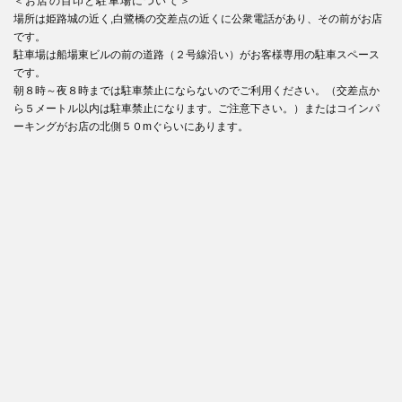
＜お店の目印と駐車場について＞
場所は姫路城の近く,白鷺橋の交差点の近くに公衆電話があり、その前がお店
です。
駐車場は船場東ビルの前の道路（２号線沿い）がお客様専用の駐車スペース
です。
朝８時～夜８時までは駐車禁止にならないのでご利用ください。（交差点か
ら５メートル以内は駐車禁止になります。ご注意下さい。）またはコインパ
ーキングがお店の北側５０mぐらいにあります。