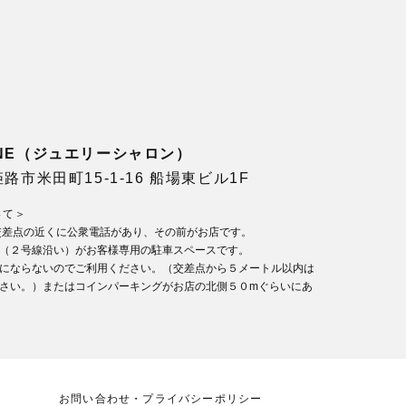
LONE（ジュエリーシャロン）
県姫路市米田町15-1-16 船場東ビル1F
いて＞
交差点の近くに公衆電話があり、その前がお店です。
（２号線沿い）がお客様専用の駐車スペースです。
にならないのでご利用ください。（交差点から５メートル以内は
さい。）またはコインパーキングがお店の北側５０mぐらいにあ
お問い合わせ・プライバシーポリシー