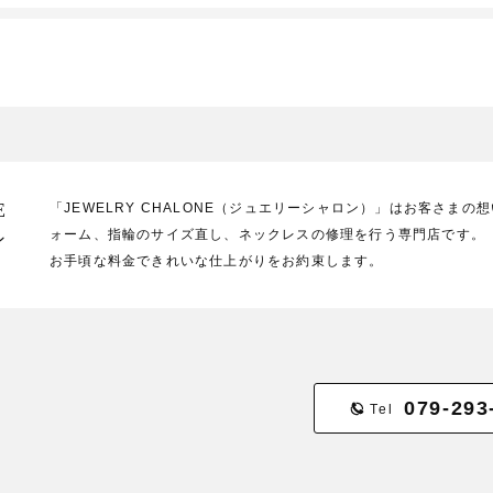
E
「JEWELRY CHALONE（ジュエリーシャロン）」はお客さま
ォーム、指輪のサイズ直し、ネックレスの修理を行う専門店です。
ン
お手頃な料金できれいな仕上がりをお約束します。
079-293
Tel