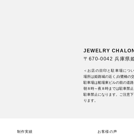
JEWELRY CHA
〒670-0042 兵庫
＜お店の目印と駐車場につ
場所は姫路城の近く,白鷺橋の
駐車場は船場東ビルの前の道路
朝８時～夜８時までは駐車禁止
駐車禁止になります。ご注意下
ります。
制作実績
お客様の声