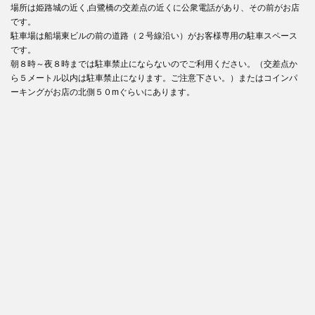
場所は姫路城の近く,白鷺橋の交差点の近くに公衆電話があり、その前がお店
です。
駐車場は船場東ビルの前の道路（２号線沿い）がお客様専用の駐車スペース
です。
朝８時～夜８時までは駐車禁止にならないのでご利用ください。（交差点か
ら５メートル以内は駐車禁止になります。ご注意下さい。）またはコインパ
ーキングがお店の北側５０mぐらいにあります。