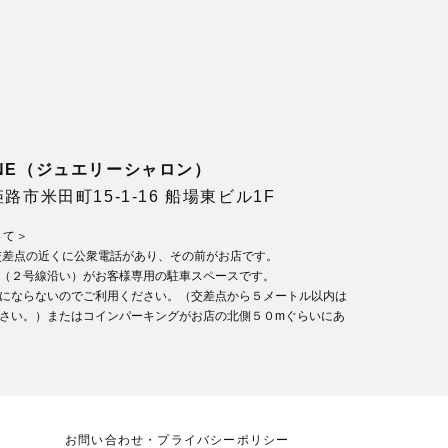
LONE（ジュエリーシャロン）
県姫路市米田町15-1-16 船場東ビル1F
いて＞
交差点の近くに公衆電話があり、その前がお店です。
（２号線沿い）がお客様専用の駐車スペースです。
にならないのでご利用ください。（交差点から５メートル以内は
さい。）またはコインパーキングがお店の北側５０mぐらいにあ
お問い合わせ・プライバシーポリシー