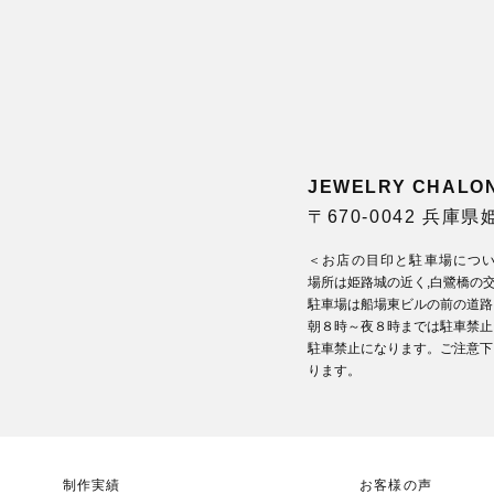
JEWELRY CHA
〒670-0042 兵庫
＜お店の目印と駐車場につ
場所は姫路城の近く,白鷺橋の
駐車場は船場東ビルの前の道路
朝８時～夜８時までは駐車禁止
駐車禁止になります。ご注意下
ります。
制作実績
お客様の声