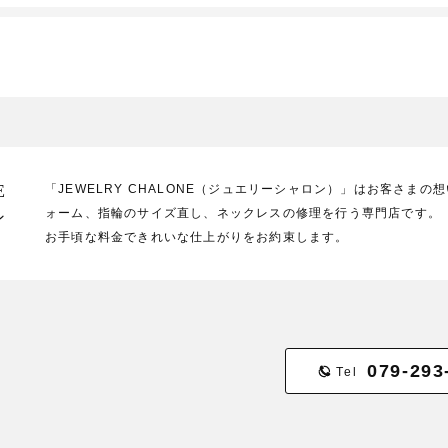
E
「JEWELRY CHALONE（ジュエリーシャロン）」はお客さま
ォーム、指輪のサイズ直し、ネックレスの修理を行う専門店です。
ン
お手頃な料金できれいな仕上がりをお約束します。
079-293
Tel