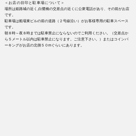
＜お店の目印と駐車場について＞
場所は姫路城の近く,白鷺橋の交差点の近くに公衆電話があり、その前がお店
です。
駐車場は船場東ビルの前の道路（２号線沿い）がお客様専用の駐車スペース
です。
朝８時～夜８時までは駐車禁止にならないのでご利用ください。（交差点か
ら５メートル以内は駐車禁止になります。ご注意下さい。）またはコインパ
ーキングがお店の北側５０mぐらいにあります。