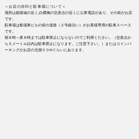
＜お店の目印と駐車場について＞
場所は姫路城の近く,白鷺橋の交差点の近くに公衆電話があり、その前がお店
です。
駐車場は船場東ビルの前の道路（２号線沿い）がお客様専用の駐車スペース
です。
朝８時～夜８時までは駐車禁止にならないのでご利用ください。（交差点か
ら５メートル以内は駐車禁止になります。ご注意下さい。）またはコインパ
ーキングがお店の北側５０mぐらいにあります。