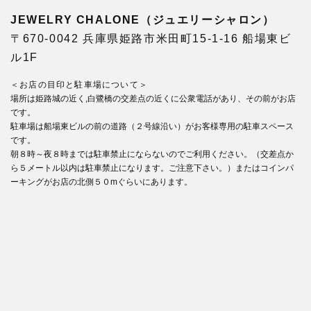
JEWELRY CHALONE（ジュエリーシャロン）
〒670-0042 兵庫県姫路市米田町15-1-16 船場東ビ
ル1F
＜お店の目印と駐車場について＞
場所は姫路城の近く,白鷺橋の交差点の近くに公衆電話があり、その前がお店
です。
駐車場は船場東ビルの前の道路（２号線沿い）がお客様専用の駐車スペース
です。
朝８時～夜８時までは駐車禁止にならないのでご利用ください。（交差点か
ら５メートル以内は駐車禁止になります。ご注意下さい。）またはコインパ
ーキングがお店の北側５０mぐらいにあります。