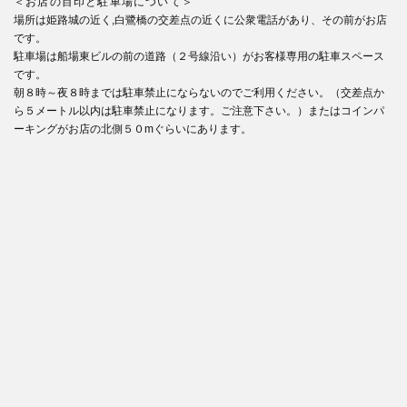
＜お店の目印と駐車場について＞
場所は姫路城の近く,白鷺橋の交差点の近くに公衆電話があり、その前がお店
です。
駐車場は船場東ビルの前の道路（２号線沿い）がお客様専用の駐車スペース
です。
朝８時～夜８時までは駐車禁止にならないのでご利用ください。（交差点か
ら５メートル以内は駐車禁止になります。ご注意下さい。）またはコインパ
ーキングがお店の北側５０mぐらいにあります。