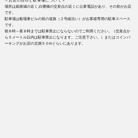
＜お店の目印と駐車場について＞
場所は姫路城の近く,白鷺橋の交差点の近くに公衆電話があり、その前がお店
です。
駐車場は船場東ビルの前の道路（２号線沿い）がお客様専用の駐車スペース
です。
朝８時～夜８時までは駐車禁止にならないのでご利用ください。（交差点か
ら５メートル以内は駐車禁止になります。ご注意下さい。）またはコインパ
ーキングがお店の北側５０mぐらいにあります。