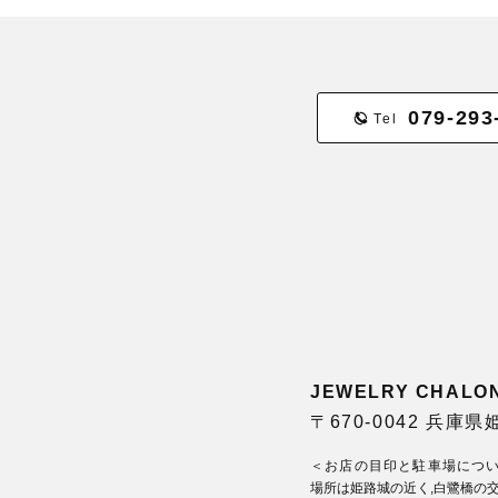
079-293
Tel
JEWELRY CHA
〒670-0042 兵庫
＜お店の目印と駐車場につ
場所は姫路城の近く,白鷺橋の