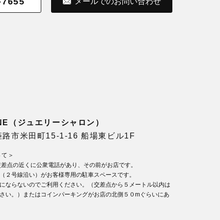
-7655
メールでのお問い合わせ
LONE（ジュエリーシャロン）
県姫路市米田町15-1-16 船場東ビル1F
いて＞
交差点の近くに公衆電話があり、その前がお店です。
（２号線沿い）がお客様専用の駐車スペースです。
にならないのでご利用ください。（交差点から５メートル以内は
さい。）またはコインパーキングがお店の北側５０mぐらいにあ