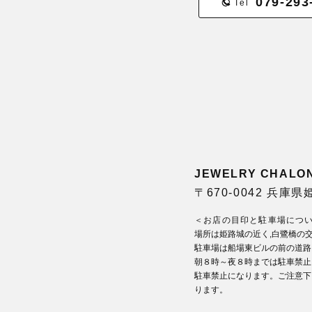
079-293
Tel
JEWELRY CHA
〒670-0042 兵庫
＜お店の目印と駐車場につ
場所は姫路城の近く,白鷺橋の
駐車場は船場東ビルの前の道路
朝８時～夜８時までは駐車禁止
駐車禁止になります。ご注意下
ります。