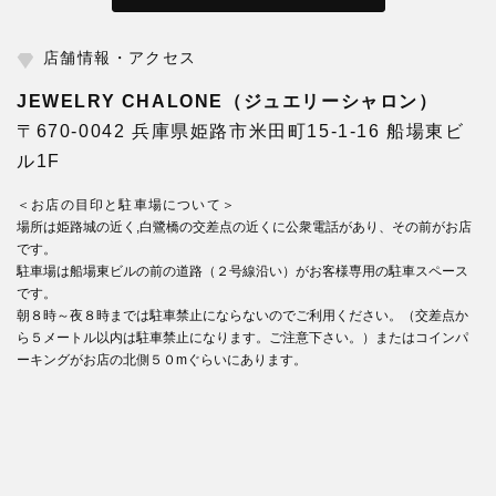
店舗情報・アクセス
JEWELRY CHALONE（ジュエリーシャロン）
〒670-0042 兵庫県姫路市米田町15-1-16 船場東ビ
ル1F
＜お店の目印と駐車場について＞
場所は姫路城の近く,白鷺橋の交差点の近くに公衆電話があり、その前がお店
です。
駐車場は船場東ビルの前の道路（２号線沿い）がお客様専用の駐車スペース
です。
朝８時～夜８時までは駐車禁止にならないのでご利用ください。（交差点か
ら５メートル以内は駐車禁止になります。ご注意下さい。）またはコインパ
ーキングがお店の北側５０mぐらいにあります。