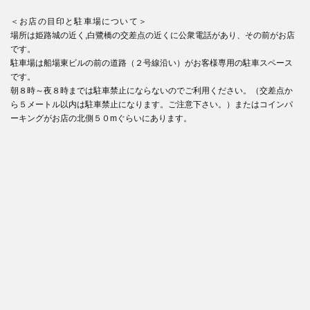
＜お店の目印と駐車場について＞
場所は姫路城の近く,白鷺橋の交差点の近くに公衆電話があり、その前がお店
です。
駐車場は船場東ビルの前の道路（２号線沿い）がお客様専用の駐車スペース
です。
朝８時～夜８時までは駐車禁止にならないのでご利用ください。（交差点か
ら５メートル以内は駐車禁止になります。ご注意下さい。）またはコインパ
ーキングがお店の北側５０mぐらいにあります。