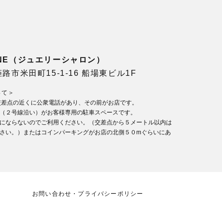
LONE（ジュエリーシャロン）
県姫路市米田町15-1-16 船場東ビル1F
いて＞
交差点の近くに公衆電話があり、その前がお店です。
（２号線沿い）がお客様専用の駐車スペースです。
にならないのでご利用ください。（交差点から５メートル以内は
さい。）またはコインパーキングがお店の北側５０mぐらいにあ
お問い合わせ・プライバシーポリシー