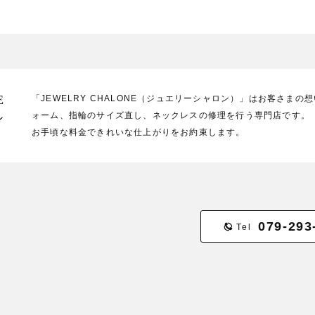
E
「JEWELRY CHALONE（ジュエリーシャロン）」はお客さま
ォーム、指輪のサイズ直し、ネックレスの修理を行う専門店です。
ン
お手頃な料金できれいな仕上がりをお約束します。
079-293
Tel