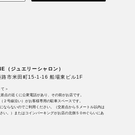
LONE（ジュエリーシャロン）
県姫路市米田町15-1-16 船場東ビル1F
いて＞
交差点の近くに公衆電話があり、その前がお店です。
（２号線沿い）がお客様専用の駐車スペースです。
にならないのでご利用ください。（交差点から５メートル以内は
さい。）またはコインパーキングがお店の北側５０mぐらいにあ