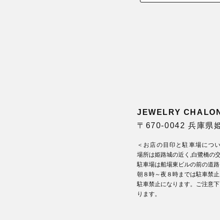
JEWELRY CHA
〒670-0042 兵庫
＜お店の目印と駐車場につ
場所は姫路城の近く,白鷺橋の
駐車場は船場東ビルの前の道路
朝８時～夜８時までは駐車禁止
駐車禁止になります。ご注意下
ります。