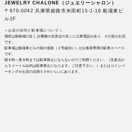
JEWELRY CHALONE（ジュエリーシャロン）
〒670-0042 兵庫県姫路市米田町15-1-16 船場東ビ
ル1F
＜お店の目印と駐車場について＞
場所は姫路城の近く,白鷺橋の交差点の近くに公衆電話があり、その前がお店
です。
駐車場は船場東ビルの前の道路（２号線沿い）がお客様専用の駐車スペース
です。
朝８時～夜８時までは駐車禁止にならないのでご利用ください。（交差点か
ら５メートル以内は駐車禁止になります。ご注意下さい。）またはコインパ
ーキングがお店の北側５０mぐらいにあります。