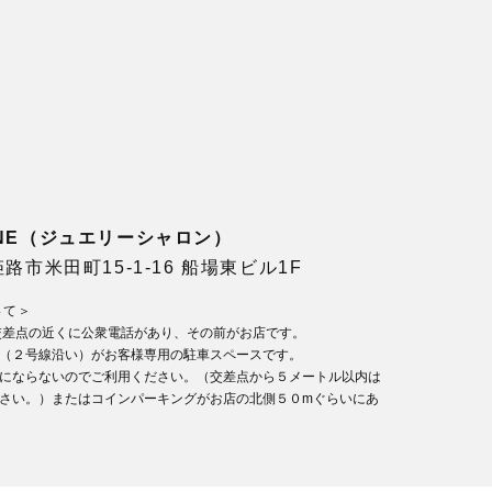
LONE（ジュエリーシャロン）
県姫路市米田町15-1-16 船場東ビル1F
いて＞
交差点の近くに公衆電話があり、その前がお店です。
（２号線沿い）がお客様専用の駐車スペースです。
にならないのでご利用ください。（交差点から５メートル以内は
さい。）またはコインパーキングがお店の北側５０mぐらいにあ