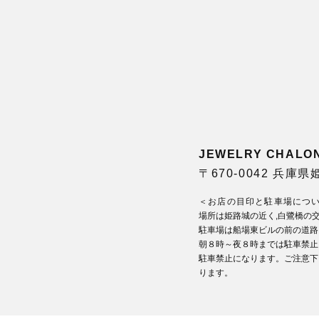
JEWELRY CHA
〒670-0042 兵庫
＜お店の目印と駐車場につ
場所は姫路城の近く,白鷺橋の
駐車場は船場東ビルの前の道路
朝８時～夜８時までは駐車禁止
駐車禁止になります。ご注意下
ります。