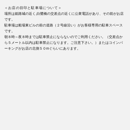
＜お店の目印と駐車場について＞
場所は姫路城の近く,白鷺橋の交差点の近くに公衆電話があり、その前がお店
です。
駐車場は船場東ビルの前の道路（２号線沿い）がお客様専用の駐車スペース
です。
朝８時～夜８時までは駐車禁止にならないのでご利用ください。（交差点か
ら５メートル以内は駐車禁止になります。ご注意下さい。）またはコインパ
ーキングがお店の北側５０mぐらいにあります。