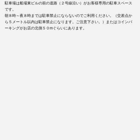
駐車場は船場東ビルの前の道路（２号線沿い）がお客様専用の駐車スペース
です。
朝８時～夜８時までは駐車禁止にならないのでご利用ください。（交差点か
ら５メートル以内は駐車禁止になります。ご注意下さい。）またはコインパ
ーキングがお店の北側５０mぐらいにあります。