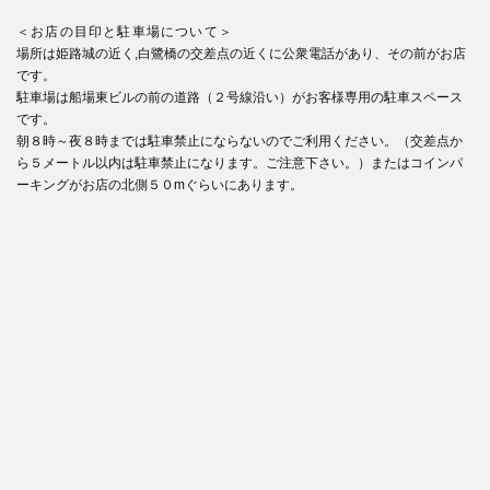
＜お店の目印と駐車場について＞
場所は姫路城の近く,白鷺橋の交差点の近くに公衆電話があり、その前がお店
です。
駐車場は船場東ビルの前の道路（２号線沿い）がお客様専用の駐車スペース
です。
朝８時～夜８時までは駐車禁止にならないのでご利用ください。（交差点か
ら５メートル以内は駐車禁止になります。ご注意下さい。）またはコインパ
ーキングがお店の北側５０mぐらいにあります。