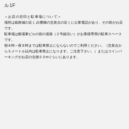
ル1F
＜お店の目印と駐車場について＞
場所は姫路城の近く,白鷺橋の交差点の近くに公衆電話があり、その前がお店
です。
駐車場は船場東ビルの前の道路（２号線沿い）がお客様専用の駐車スペース
です。
朝８時～夜８時までは駐車禁止にならないのでご利用ください。（交差点か
ら５メートル以内は駐車禁止になります。ご注意下さい。）またはコインパ
ーキングがお店の北側５０mぐらいにあります。