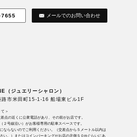
-7655
メールでのお問い合わせ
LONE（ジュエリーシャロン）
県姫路市米田町15-1-16 船場東ビル1F
いて＞
交差点の近くに公衆電話があり、その前がお店です。
（２号線沿い）がお客様専用の駐車スペースです。
にならないのでご利用ください。（交差点から５メートル以内は
さい。）またはコインパーキングがお店の北側５０mぐらいにあ