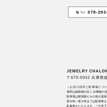
079-293
Tel
JEWELRY CHA
〒670-0042 兵庫
＜お店の目印と駐車場につ
場所は姫路城の近く,白鷺橋の
駐車場は船場東ビルの前の道路
朝８時～夜８時までは駐車禁止
駐車禁止になります。ご注意下