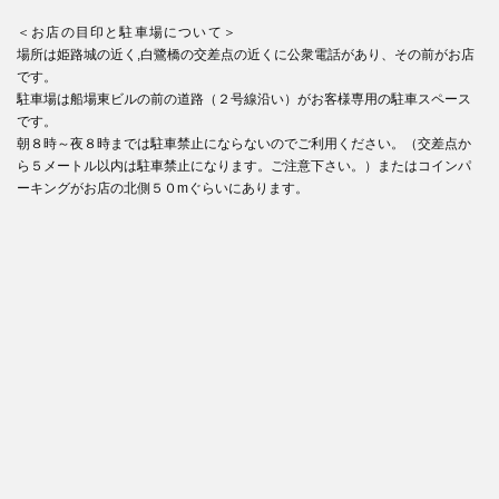
＜お店の目印と駐車場について＞
場所は姫路城の近く,白鷺橋の交差点の近くに公衆電話があり、その前がお店
です。
駐車場は船場東ビルの前の道路（２号線沿い）がお客様専用の駐車スペース
です。
朝８時～夜８時までは駐車禁止にならないのでご利用ください。（交差点か
ら５メートル以内は駐車禁止になります。ご注意下さい。）またはコインパ
ーキングがお店の北側５０mぐらいにあります。