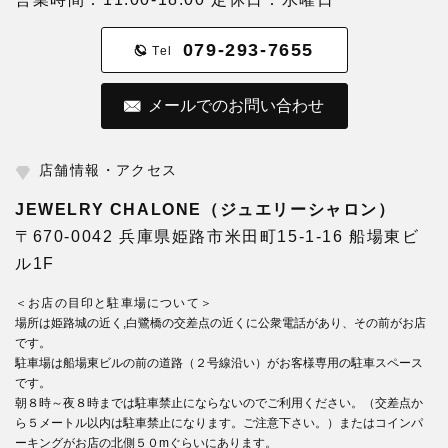
079-293-7655
Tel
メールでのお問い合わせ
店舗情報・アクセス
JEWELRY CHALONE（ジュエリーシャロン）
〒670-0042 兵庫県姫路市米田町15-1-16 船場東ビ
ル1F
＜お店の目印と駐車場について＞
場所は姫路城の近く,白鷺橋の交差点の近くに公衆電話があり、その前がお店
です。
駐車場は船場東ビルの前の道路（２号線沿い）がお客様専用の駐車スペース
です。
朝８時～夜８時までは駐車禁止にならないのでご利用ください。（交差点か
ら５メートル以内は駐車禁止になります。ご注意下さい。）またはコインパ
ーキングがお店の北側５０mぐらいにあります。