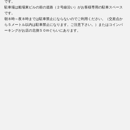
です。
駐車場は船場東ビルの前の道路（２号線沿い）がお客様専用の駐車スペース
です。
朝８時～夜８時までは駐車禁止にならないのでご利用ください。（交差点か
ら５メートル以内は駐車禁止になります。ご注意下さい。）またはコインパ
ーキングがお店の北側５０mぐらいにあります。