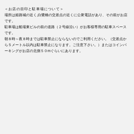
＜お店の目印と駐車場について＞
場所は姫路城の近く,白鷺橋の交差点の近くに公衆電話があり、その前がお店
です。
駐車場は船場東ビルの前の道路（２号線沿い）がお客様専用の駐車スペース
です。
朝８時～夜８時までは駐車禁止にならないのでご利用ください。（交差点か
ら５メートル以内は駐車禁止になります。ご注意下さい。）またはコインパ
ーキングがお店の北側５０mぐらいにあります。