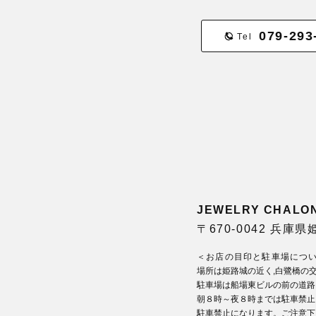
079-293
Tel
JEWELRY CHA
〒670-0042 兵庫
＜お店の目印と駐車場につ
場所は姫路城の近く,白鷺橋の
駐車場は船場東ビルの前の道路
朝８時～夜８時までは駐車禁止
駐車禁止になります。ご注意下