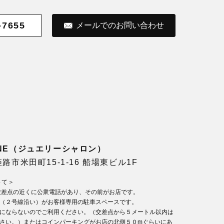
-7655
メールでのお問い合わせ
LONE（ジュエリーシャロン）
県姫路市米田町15-1-16 船場東ビル1F
いて＞
交差点の近くに公衆電話があり、その前がお店です。
（２号線沿い）がお客様専用の駐車スペースです。
にならないのでご利用ください。（交差点から５メートル以内は
さい。）またはコインパーキングがお店の北側５０mぐらいにあ