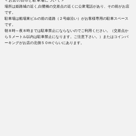
＜お店の目印と駐車場について＞
場所は姫路城の近く,白鷺橋の交差点の近くに公衆電話があり、その前がお店
です。
駐車場は船場東ビルの前の道路（２号線沿い）がお客様専用の駐車スペース
です。
朝８時～夜８時までは駐車禁止にならないのでご利用ください。（交差点か
ら５メートル以内は駐車禁止になります。ご注意下さい。）またはコインパ
ーキングがお店の北側５０mぐらいにあります。