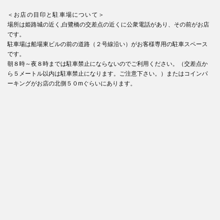
＜お店の目印と駐車場について＞
場所は姫路城の近く,白鷺橋の交差点の近くに公衆電話があり、その前がお店
です。
駐車場は船場東ビルの前の道路（２号線沿い）がお客様専用の駐車スペース
です。
朝８時～夜８時までは駐車禁止にならないのでご利用ください。（交差点か
ら５メートル以内は駐車禁止になります。ご注意下さい。）またはコインパ
ーキングがお店の北側５０mぐらいにあります。